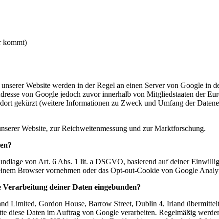
er kommt)
unserer Website werden in der Regel an einen Server von Google in de
Adresse von Google jedoch zuvor innerhalb von Mitgliedstaaten der Eur
dort gekürzt (weitere Informationen zu Zweck und Umfang der Datener
unserer Website, zur Reichweitenmessung und zur Marktforschung.
ten?
ndlage von Art. 6 Abs. 1 lit. a DSGVO, basierend auf deiner Einwillig
deinem Browser vornehmen oder das Opt-out-Cookie von Google Analyti
ie Verarbeitung deiner Daten eingebunden?
 Limited, Gordon House, Barrow Street, Dublin 4, Irland übermittelt 
 Dritte diese Daten im Auftrag von Google verarbeiten. Regelmäßig we