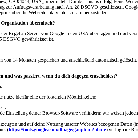
, CA 94043, USA), übermittelt. Darüber hinaus erfolgt keine Weiter
trag zur Auftragsverarbeitung nach Art. 28 DSGVO geschlossen. Googl
ports über die Webseitenaktivitäten zusammenzustellen.
 Organisation übermittelt?
in der Regel an Server von Google in den USA übertragen und dort ve
45 DSGVO gewährleistet ist.
m von 14 Monaten gespeichert und anschließend automatisch gelöscht.
llen und was passiert, wenn du dich dagegen entscheidest?
n.
te nutze hierfür eine der folgenden Möglichkeiten:
st.
e Einstellung deiner Browser-Software verhindern; wir weisen jedoch d
erzeugten und auf deine Nutzung unserer Websites bezogenen Daten (ink
ink (
https://tools.google.com/dlpage/gaoptout?hl=de
) verfügbare Bro