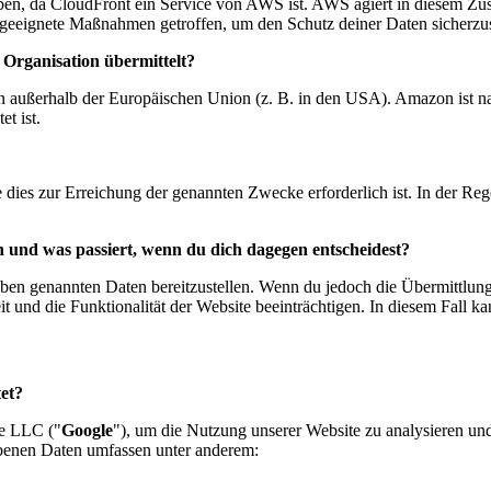
en, da CloudFront ein Service von AWS ist. AWS agiert in diesem 
 geeignete Maßnahmen getroffen, um den Schutz deiner Daten sicherzus
 Organisation übermittelt?
n außerhalb der Europäischen Union (z. B. in den USA). Amazon ist n
t ist.
 dies zur Erreichung der genannten Zwecke erforderlich ist. In der Re
len und was passiert, wenn du dich dagegen entscheidest?
e oben genannten Daten bereitzustellen. Wenn du jedoch die Übermittlun
und die Funktionalität der Website beeinträchtigen. In diesem Fall kann
et?
le LLC ("
Google
"), um die Nutzung unserer Website zu analysieren und
obenen Daten umfassen unter anderem: