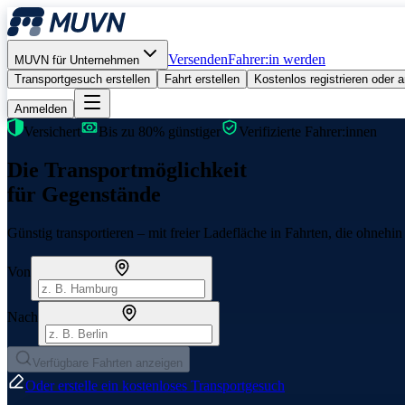
Versenden
Fahrer:in werden
MUVN für Unternehmen
Transportgesuch erstellen
Fahrt erstellen
Kostenlos registrieren oder
Anmelden
Versichert
Bis zu
80% günstiger
Verifizierte Fahrer:innen
Die Transportmöglichkeit
für
Gegenstände
Günstig transportieren – mit freier Ladefläche in Fahrten, die ohnehin 
Von
Nach
Verfügbare Fahrten anzeigen
Oder erstelle ein kostenloses Transportgesuch