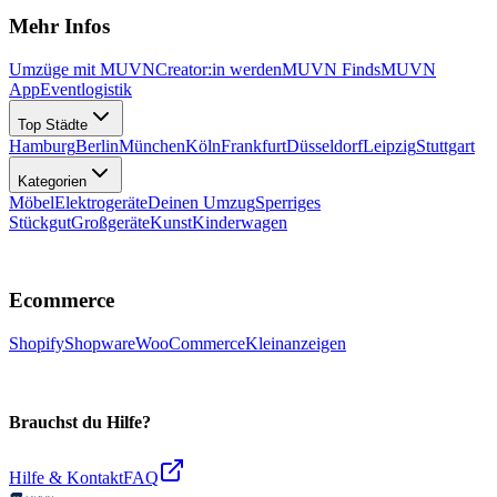
Mehr Infos
Umzüge mit MUVN
Creator:in werden
MUVN Finds
MUVN
App
Eventlogistik
Top Städte
Hamburg
Berlin
München
Köln
Frankfurt
Düsseldorf
Leipzig
Stuttgart
Kategorien
Möbel
Elektrogeräte
Deinen Umzug
Sperriges
Stückgut
Großgeräte
Kunst
Kinderwagen
Ecommerce
Shopify
Shopware
WooCommerce
Kleinanzeigen
Brauchst du Hilfe?
Hilfe & Kontakt
FAQ