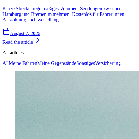
Kurze Strecke, regelmäßiges Volumen: Sendungen zwischen
Hamburg und Bremen mitnehmen. Kostenlos für Fahrer:innen,
Auszahlung nach Zustellung.
August 7, 2026
Read the article
All articles
All
Meine Fahrten
Meine Gegenstände
Sonstiges
Versicherung