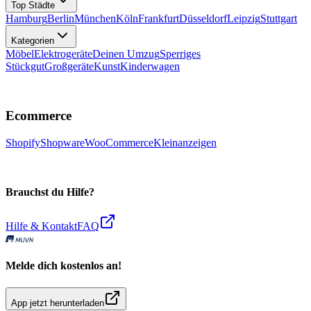
Top Städte
Hamburg
Berlin
München
Köln
Frankfurt
Düsseldorf
Leipzig
Stuttgart
Kategorien
Möbel
Elektrogeräte
Deinen Umzug
Sperriges
Stückgut
Großgeräte
Kunst
Kinderwagen
Ecommerce
Shopify
Shopware
WooCommerce
Kleinanzeigen
Brauchst du Hilfe?
Hilfe & Kontakt
FAQ
Melde dich kostenlos an!
App jetzt herunterladen