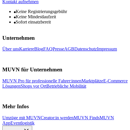
Kontakt aufnehmen
Keine Registrierungsgebühr
Keine Mindestlaufzeit
Sofort einsatzbereit
Unternehmen
Über uns
Karriere
Blog
FAQ
Presse
AGB
Datenschutz
Impressum
MUVN für Unternehmen
MUVN Pro für professionelle Fahrer:innen
Marktplätze
E-Commerce
Lösungen
Shops vor Ort
Betriebliche Mobilität
Mehr Infos
Umzüge mit MUVN
Creator:in werden
MUVN Finds
MUVN
App
Eventlogistik