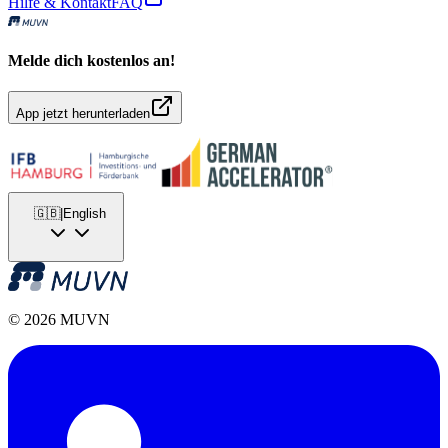
Hilfe & Kontakt
FAQ
Melde dich kostenlos an!
App jetzt herunterladen
🇬🇧
|
English
© 2026 MUVN