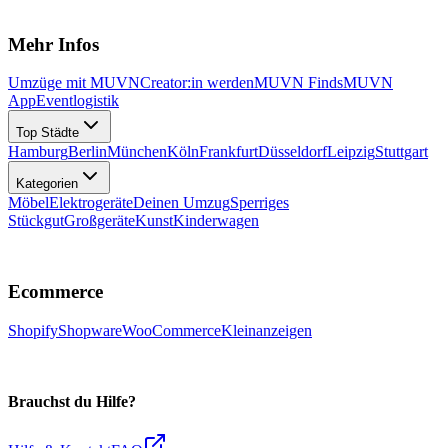
Mehr Infos
Umzüge mit MUVN
Creator:in werden
MUVN Finds
MUVN
App
Eventlogistik
Top Städte
Hamburg
Berlin
München
Köln
Frankfurt
Düsseldorf
Leipzig
Stuttgart
Kategorien
Möbel
Elektrogeräte
Deinen Umzug
Sperriges
Stückgut
Großgeräte
Kunst
Kinderwagen
Ecommerce
Shopify
Shopware
WooCommerce
Kleinanzeigen
Brauchst du Hilfe?