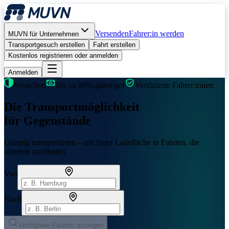
Versenden
Fahrer:in werden
MUVN für Unternehmen
Transportgesuch erstellen
Fahrt erstellen
Kostenlos registrieren oder anmelden
Anmelden
Versichert
Bis zu
80% günstiger
Verifizierte Fahrer:innen
Die Transportmöglichkeit
für
Gegenstände
Günstig transportieren – mit freier Ladefläche in Fahrten, die
ohnehin stattfinden.
Von
Nach
Verfügbare Fahrten anzeigen