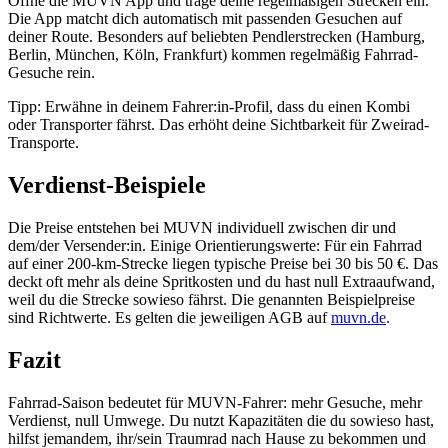
Öffne die MUVN App und trage deine regelmäßigen Strecken ein.
Die App matcht dich automatisch mit passenden Gesuchen auf
deiner Route. Besonders auf beliebten Pendlerstrecken (Hamburg,
Berlin, München, Köln, Frankfurt) kommen regelmäßig Fahrrad-
Gesuche rein.
Tipp: Erwähne in deinem Fahrer:in-Profil, dass du einen Kombi
oder Transporter fährst. Das erhöht deine Sichtbarkeit für Zweirad-
Transporte.
Verdienst-Beispiele
Die Preise entstehen bei MUVN individuell zwischen dir und
dem/der Versender:in. Einige Orientierungswerte: Für ein Fahrrad
auf einer 200-km-Strecke liegen typische Preise bei 30 bis 50 €. Das
deckt oft mehr als deine Spritkosten und du hast null Extraaufwand,
weil du die Strecke sowieso fährst. Die genannten Beispielpreise
sind Richtwerte. Es gelten die jeweiligen AGB auf
muvn.de
.
Fazit
Fahrrad-Saison bedeutet für MUVN-Fahrer: mehr Gesuche, mehr
Verdienst, null Umwege. Du nutzt Kapazitäten die du sowieso hast,
hilfst jemandem, ihr/sein Traumrad nach Hause zu bekommen und