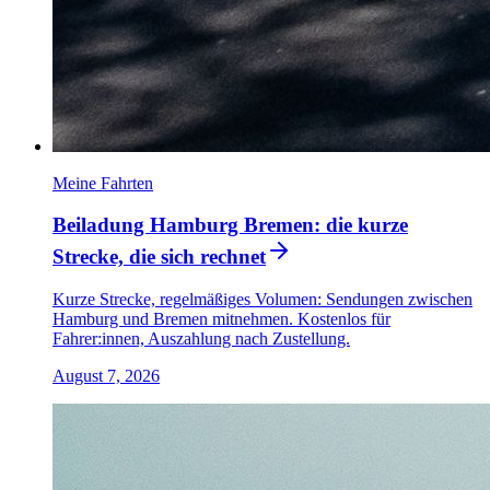
Meine Fahrten
Beiladung Hamburg Bremen: die kurze
Strecke, die sich rechnet
Kurze Strecke, regelmäßiges Volumen: Sendungen zwischen
Hamburg und Bremen mitnehmen. Kostenlos für
Fahrer:innen, Auszahlung nach Zustellung.
August 7, 2026