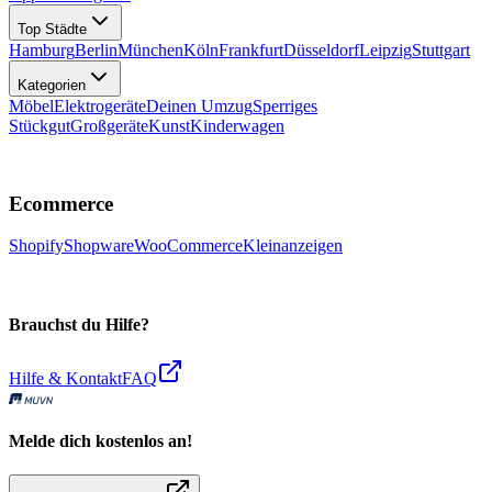
Top Städte
Hamburg
Berlin
München
Köln
Frankfurt
Düsseldorf
Leipzig
Stuttgart
Kategorien
Möbel
Elektrogeräte
Deinen Umzug
Sperriges
Stückgut
Großgeräte
Kunst
Kinderwagen
Ecommerce
Shopify
Shopware
WooCommerce
Kleinanzeigen
Brauchst du Hilfe?
Hilfe & Kontakt
FAQ
Melde dich kostenlos an!