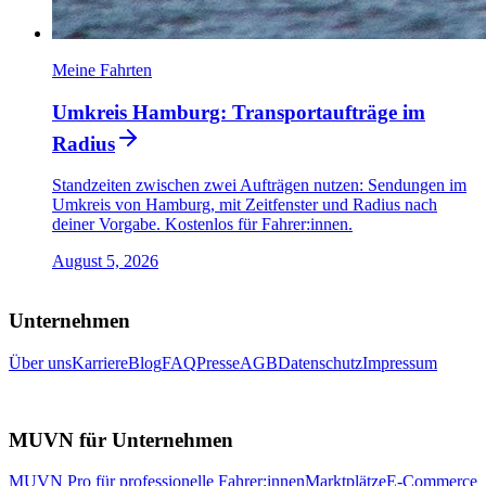
Meine Fahrten
Umkreis Hamburg: Transportaufträge im
Radius
Standzeiten zwischen zwei Aufträgen nutzen: Sendungen im
Umkreis von Hamburg, mit Zeitfenster und Radius nach
deiner Vorgabe. Kostenlos für Fahrer:innen.
August 5, 2026
Unternehmen
Über uns
Karriere
Blog
FAQ
Presse
AGB
Datenschutz
Impressum
MUVN für Unternehmen
MUVN Pro für professionelle Fahrer:innen
Marktplätze
E-Commerce