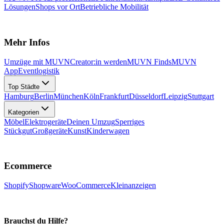
Lösungen
Shops vor Ort
Betriebliche Mobilität
Mehr Infos
Umzüge mit MUVN
Creator:in werden
MUVN Finds
MUVN
App
Eventlogistik
Top Städte
Hamburg
Berlin
München
Köln
Frankfurt
Düsseldorf
Leipzig
Stuttgart
Kategorien
Möbel
Elektrogeräte
Deinen Umzug
Sperriges
Stückgut
Großgeräte
Kunst
Kinderwagen
Ecommerce
Shopify
Shopware
WooCommerce
Kleinanzeigen
Brauchst du Hilfe?