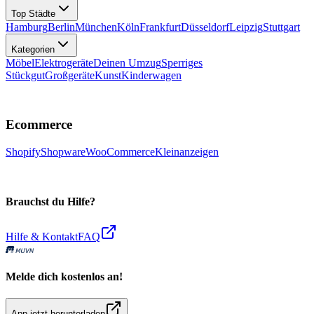
Top Städte
Hamburg
Berlin
München
Köln
Frankfurt
Düsseldorf
Leipzig
Stuttgart
Kategorien
Möbel
Elektrogeräte
Deinen Umzug
Sperriges
Stückgut
Großgeräte
Kunst
Kinderwagen
Ecommerce
Shopify
Shopware
WooCommerce
Kleinanzeigen
Brauchst du Hilfe?
Hilfe & Kontakt
FAQ
Melde dich kostenlos an!
App jetzt herunterladen