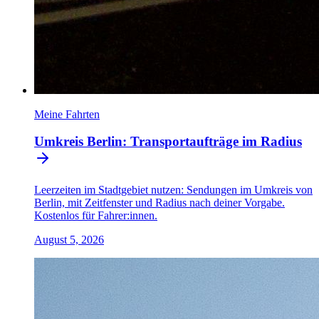
Meine Fahrten
Umkreis Berlin: Transportaufträge im Radius
Leerzeiten im Stadtgebiet nutzen: Sendungen im Umkreis von
Berlin, mit Zeitfenster und Radius nach deiner Vorgabe.
Kostenlos für Fahrer:innen.
August 5, 2026