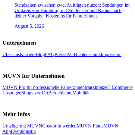
Standzeiten zwischen zwei Aufträgen nutzen: Sendungen im
Umkreis von Hamburg, mit Zeitfenster und Radius nach
deiner Vorgabe. Kostenlos für Fahrer:innen.
August 5, 2026
Unternehmen
Über uns
Karriere
Blog
FAQ
Presse
AGB
Datenschutz
Impressum
MUVN für Unternehmen
MUVN Pro für professionelle Fahrer:innen
Marktplätze
E-Commerce
Lösungen
Shops vor Ort
Betriebliche Mobilität
Mehr Infos
Umzüge mit MUVN
Creator:in werden
MUVN Finds
MUVN
App
Eventlogistik